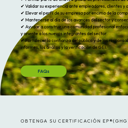
✔ Validar su experiencia ante empleadores, clientes y
✔ Elevar el perfil de su empresa por encima de la com
✔ Mantenerse al día de los avances del sector y conserv
✔ Ayudar a construir una comunidad profesional enfoc
y oriente a los nuevos integrantes del sector.
✔ Fortalecer la confianza del público y de los responsab
informes, los análisis y la verificación de GEI.
FAQs
OBTENGA SU CERTIFICACIÓN EP®(GHG)