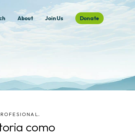
ch
About
Join Us
Donate
PROFESIONAL.
ctoria como