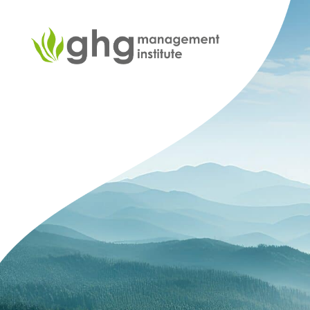
Skip
to
the
content