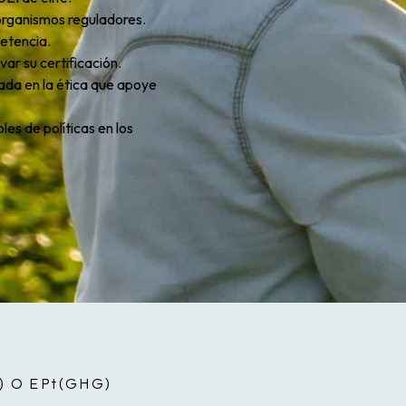
 organismos reguladores.
petencia.
ar su certificación.
ada en la ética que apoye
les de políticas en los
 O EPt(GHG)