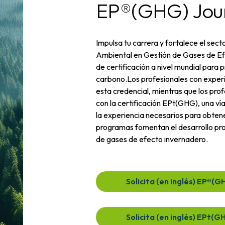
EP®(GHG) Jou
Impulsa tu carrera y fortalece el sect
Ambiental en Gestión de Gases de Ef
de certificación a nivel mundial para 
carbono.Los profesionales con experi
esta credencial, mientras que los p
con la certificación EPt(GHG), una ví
la experiencia necesarios para obten
programas fomentan el desarrollo prof
de gases de efecto invernadero.
Solicita (en inglés) EP®(G
Solicita (en inglés) EPt(G