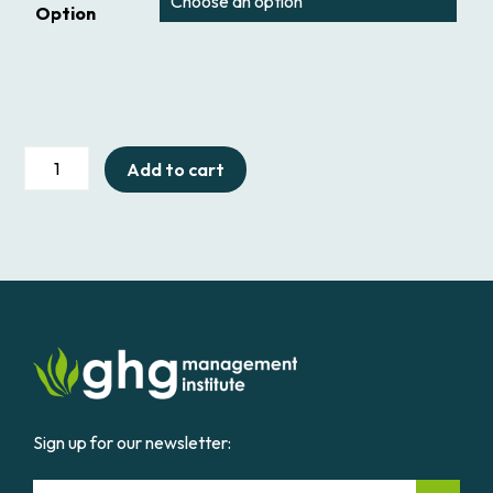
Option
204P
Add to cart
Noções
Básicas
de
Contabilidade
Subnacional
de
GEE
quantity
Sign up for our newsletter:
Email