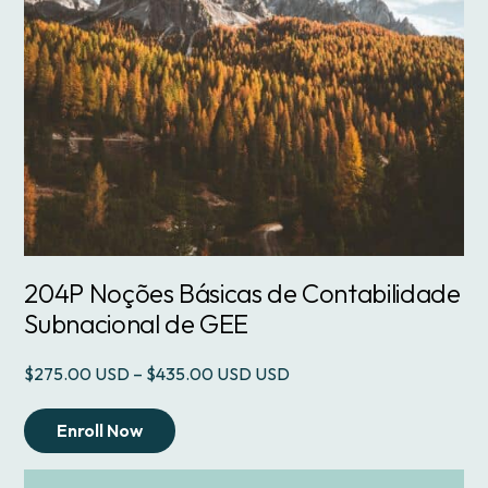
204P Noções Básicas de Contabilidade
Subnacional de GEE
Price
$
275.00
–
$
435.00
USD
range:
$275.00
Enroll Now
through
$435.00